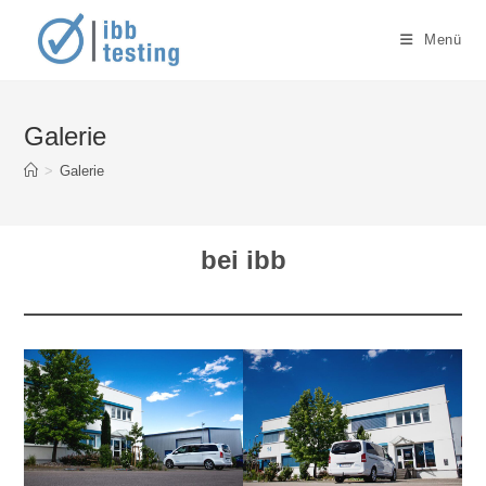
Zum
Inhalt
Menü
springen
Galerie
>
Galerie
bei ibb