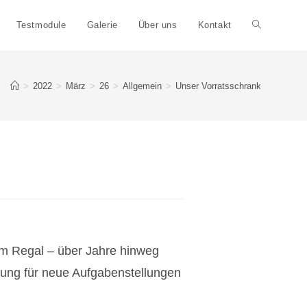
Testmodule
Galerie
Über uns
Kontakt
Website-
Suche
>
2022
>
März
>
26
>
Allgemein
>
Unser Vorratsschrank
umschalten
im Regal – über Jahre hinweg
ebung für neue Aufgabenstellungen